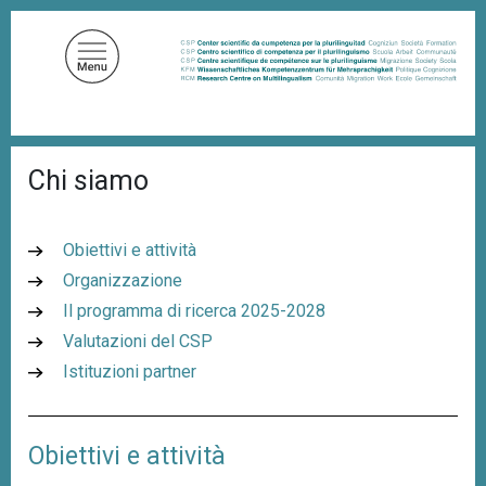
S
a
l
t
a
a
B
l
Chi siamo
r
c
i
c
o
i
n
Obiettivi e attività
o
t
l
Organizzazione
e
e
Il programma di ricerca 2025-2028
d
n
i
Valutazioni del CSP
u
p
a
Istituzioni partner
t
n
o
e
p
Obiettivi e attività
r
i