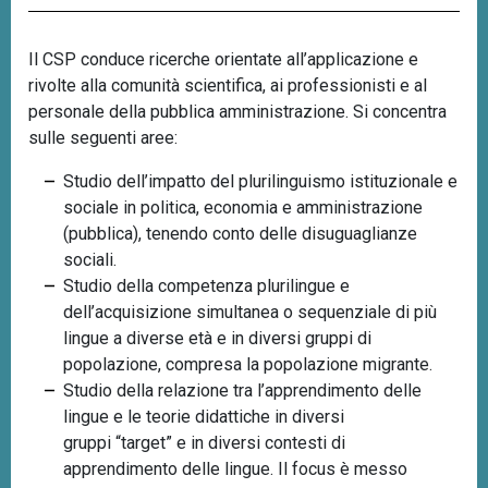
n
c
Il CSP conduce ricerche orientate all’applicazione e
i
rivolte alla comunità scientifica, ai professionisti e al
p
personale della pubblica amministrazione. Si concentra
a
sulle seguenti aree:
l
e
Studio dell’impatto del plurilinguismo istituzionale e
sociale in politica, economia e amministrazione
(pubblica), tenendo conto delle disuguaglianze
sociali.
Studio della competenza plurilingue e
dell’acquisizione simultanea o sequenziale di più
lingue a diverse età e in diversi gruppi di
popolazione, compresa la popolazione migrante.
Studio della relazione tra l’apprendimento delle
lingue e le teorie didattiche in diversi
gruppi
“
target
”
e in diversi contesti di
apprendimento delle lingue. Il focus è messo