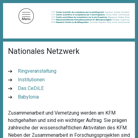
D
i
r
e
k
t
P
z
Nationales Netzwerk
f
u
a
d
m
n
I
Ringveranstaltung
a
n
v
Institutionen
i
h
Das CeDiLE
g
a
a
Babylonia
l
t
i
t
o
Zusammenarbeit und Vernetzung werden am KFM
n
hochgehalten und sind ein wichtiger Auftrag. Sie prägen
zahlreiche der wissenschaftlichen Aktivitäten des KFM:
Neben der Zusammenarbeit in Forschungsprojekten sind