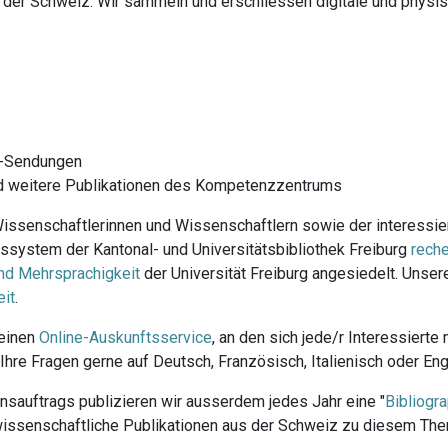
 der Schweiz. Wir sammeln und erschliessen digitale und phys
V-Sendungen
d weitere Publikationen des Kompetenzzentrums
ssenschaftlerinnen und Wissenschaftlern sowie der interessier
ekssystem der Kantonal- und Universitätsbibliothek Freiburg
reche
und Mehrsprachigkeit
der Universität Freiburg angesiedelt. Unsere
eit
.
 einen
Online-Auskunftsservice
, an den sich jede/r Interessierte
re Fragen gerne auf Deutsch, Französisch, Italienisch oder Eng
auftrags publizieren wir ausserdem jedes Jahr eine "
Bibliogr
 wissenschaftliche Publikationen aus der Schweiz zu diesem Th