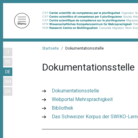
D
i
r
e
k
t
P
z
Startseite
Dokumentationsstelle
IT
f
u
FR
m
a
Dokumentationsstelle
I
DE
d
n
RM
n
h
Dokumentationsstelle
EN
a
a
Webportal Mehrsprachigkeit
l
v
t
Bibliothek
i
Das Schweizer Korpus der SWIKO-Ler
g
a