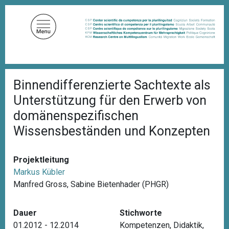
D
i
r
e
k
t
P
z
Binnendifferenzierte Sachtexte als
f
u
a
Unterstützung für den Erwerb von
d
m
n
domänenspezifischen
I
a
Wissensbeständen und Konzepten
n
v
i
h
g
a
a
Projektleitung
l
t
Markus Kübler
i
t
o
Manfred Gross, Sabine Bietenhader (PHGR)
n
Dauer
Stichworte
01.2012 - 12.2014
Kompetenzen
,
Didaktik
,