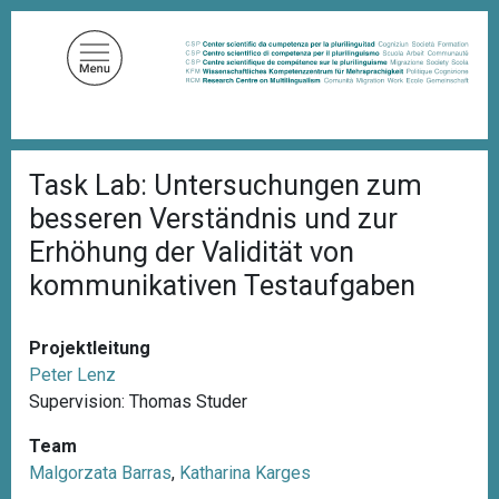
D
i
r
e
k
t
P
z
Task Lab: Untersuchungen zum
f
u
a
besseren Verständnis und zur
d
m
n
Erhöhung der Validität von
I
a
kommunikativen Testaufgaben
n
v
i
h
g
a
a
Projektleitung
l
t
Peter Lenz
i
t
o
Supervision: Thomas Studer
n
Team
Malgorzata Barras
,
Katharina Karges