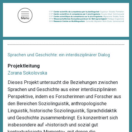
D
i
r
e
k
t
P
z
f
u
a
Sprachen und Geschichte: ein interdisziplinärer Dialog
d
m
n
Projektleitung
I
a
Zorana Sokolovska
n
v
i
h
Dieses Projekt untersucht die Beziehungen zwischen
g
a
Sprachen und Geschichte aus einer interdisziplinären
a
l
t
Perspektive, indem es Forscherinnen und Forscher aus
i
t
den Bereichen Soziolinguistik, anthropologische
o
Linguistik, historische Soziolinguistik, Sprachdidaktik
n
und Geschichte zusammenbringt. Es konzentriert sich
insbesondere auf «historisch und sozial gut
kontextualisierte Momente», mit denen die