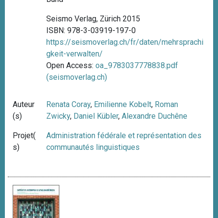
Seismo Verlag, Zürich 2015
ISBN: 978-3-03919-197-0
https://seismoverlag.ch/fr/daten/mehrsprachi
gkeit-verwalten/
Open Access:
oa_9783037778838.pdf
(seismoverlag.ch)
Auteur
Renata Coray
,
Emilienne Kobelt
,
Roman
(s)
Zwicky
,
Daniel Kübler
,
Alexandre Duchêne
Projet(
Administration fédérale et représentation des
s)
communautés linguistiques