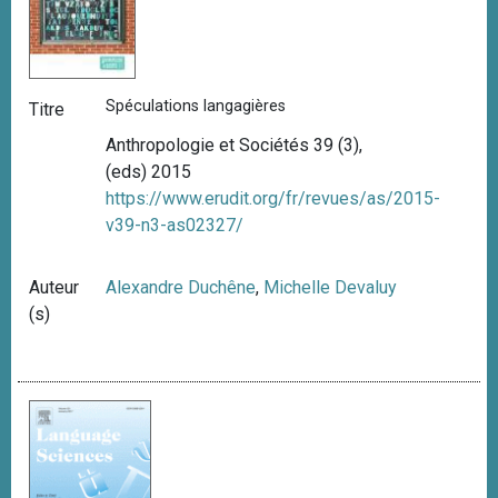
Spéculations langagières
Titre
Anthropologie et Sociétés 39 (3),
(eds) 2015
https://www.erudit.org/fr/revues/as/2015-
v39-n3-as02327/
Auteur
Alexandre Duchêne
,
Michelle Devaluy
(s)