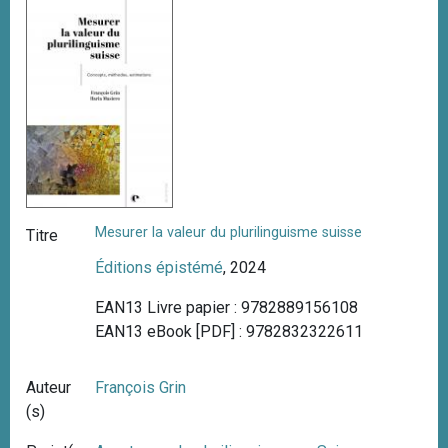
i
p
a
l
Mesurer la valeur du plurilinguisme suisse
Titre
Éditions épistémé
, 2024
EAN13 Livre papier : 9782889156108
EAN13 eBook [PDF] : 9782832322611
Auteur
François Grin
(s)