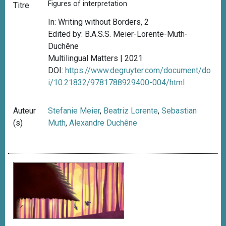
Figures of interpretation
Titre
In: Writing without Borders, 2
Edited by: B.A.S.S. Meier-Lorente-Muth-
Duchêne
Multilingual Matters | 2021
DOI:
https://www.degruyter.com/document/do
i/10.21832/9781788929400-004/html
Auteur
Stefanie Meier
,
Beatriz Lorente
,
Sebastian
(s)
Muth
,
Alexandre Duchêne