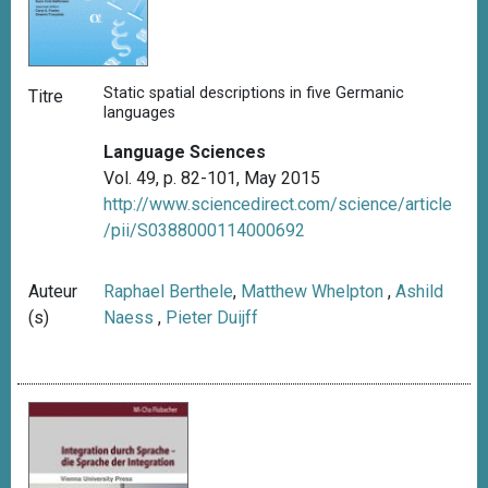
Static spatial descriptions in five Germanic
Titre
languages
Language Sciences
Vol. 49, p. 82-101, May 2015
http://www.sciencedirect.com/science/article
/pii/S0388000114000692
Auteur
Raphael Berthele
,
Matthew Whelpton
,
Ashild
(s)
Naess
,
Pieter Duijff