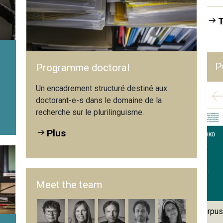
T
P
Programme doctoral
t
Un encadrement structuré destiné aux
doctorant-e-s dans le domaine de la
recherche sur le plurilinguisme.
Plus
Meet the team
mative Beurteilung des
Das Schweizer Lernerkorpus
echens im DaF-Unterricht:
SWIKO