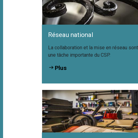
Réseau national
La collaboration et la mise en réseau son
une tâche importante du CSP.
Plus
Mesurer la valeur du
For
plurilinguisme suisse
Spr