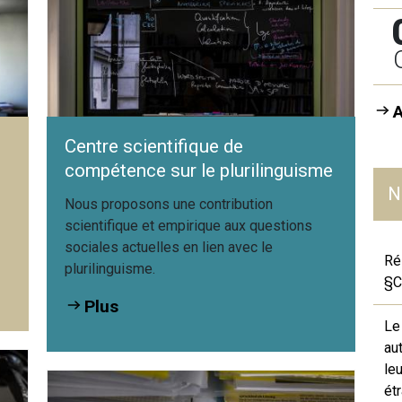
Centre scientifique de
compétence sur le plurilinguisme
N
Nous proposons une contribution
scientifique et empirique aux questions
sociales actuelles en lien avec le
Ré
plurilinguisme.
§C
Plus
Le
au
le
ét