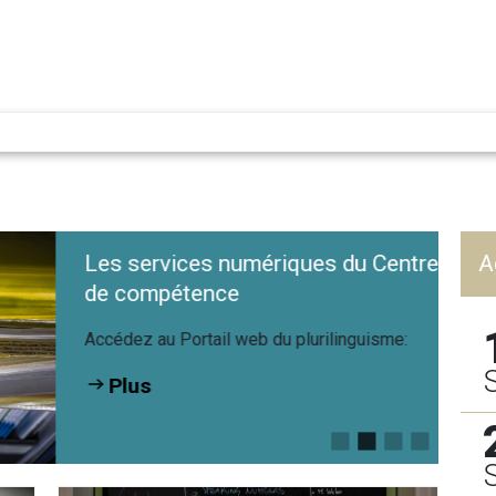
Les services numériques du Centre
A
de compétence
Accédez au Portail web du plurilinguisme:
Plus