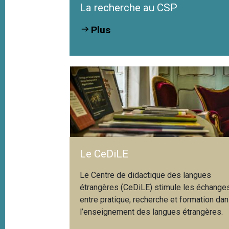
La recherche au CSP
Pra
Übe
Leh
Plus
Le CeDiLE
Le Centre de didactique des langues
étrangères (CeDiLE) stimule les échange
entre pratique, recherche et formation da
l’enseignement des langues étrangères.