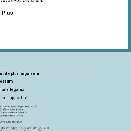
voyez vos questions.
Plus
tut de plurilinguisme
ressum
ions légales
 the support of