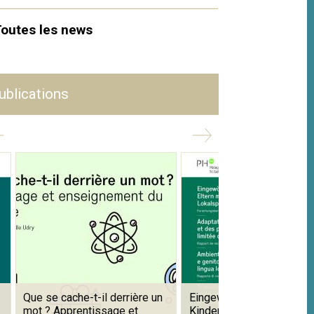
outes les news
ublications
Que se cache-t-il derrière un
Eingewöhnung in Kitas mit
mot ? Apprentissage et
Kindern und Eltern mit