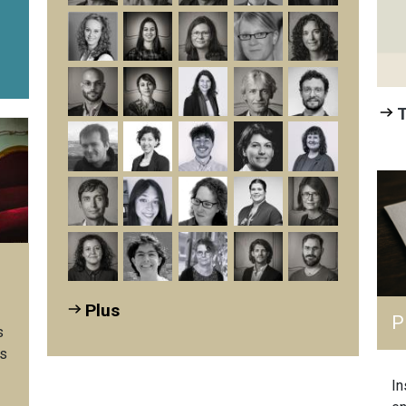
ktiken und
rzeugungen von
rpersonen der...
T
Plus
P
s
ns
In