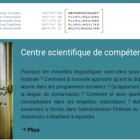
Centre scientifique de compéten
Pourquoi les minorités linguistiques sont-elles sous
fédérale ? Comment la nouvelle approche qu’est la did
œuvre dans les programmes scolaires ? Qu'apportent 
la langue de scolarisation ? Comment et avec quell
conceptualisé dans les enquêtes statistiques ? Au
soulevées à l’école, dans l’administration fédérale ou
chercheurs s’attachent à répondre.
Plus