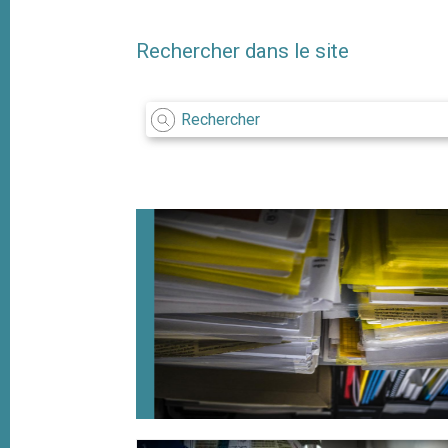
i
p
Rechercher dans le site
a
l
ons ?
 notre Centre de