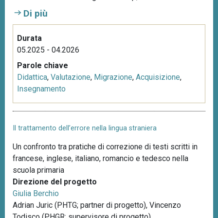
n
Di più
c
i
Durata
p
05.2025 - 04.2026
a
Parole chiave
l
Didattica
,
Valutazione
,
Migrazione
,
Acquisizione
,
e
Insegnamento
Il trattamento dell’errore nella lingua straniera
Un confronto tra pratiche di correzione di testi scritti in
francese, inglese, italiano, romancio e tedesco nella
scuola primaria
Direzione del progetto
Giulia Berchio
Adrian Juric (PHTG; partner di progetto), Vincenzo
Todisco (PHGR; supervisore di progetto)