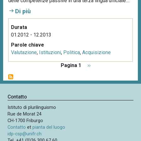
delle competenze passive in una terza lingua ufficiale....
Di più
Durata
01.2012 - 12.2013
Parole chiave
Valutazione
,
Istituzioni
,
Politica
,
Acquisizione
P
Pagina 1
P
››
a
a
g
g
i
i
n
n
Contatto
a
a
z
Istituto di plurilinguismo
s
i
Rue de Morat 24
u
o
CH-1700 Friburgo
c
n
Contatto
et
pianta del luogo
c
e
idp-csp@unifr.ch
e
Tel +41 (0)26 300 67 60