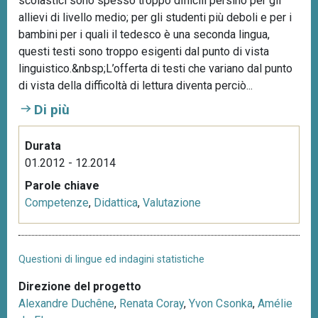
scolastici sono spesso troppo difficili persino per gli
allievi di livello medio; per gli studenti più deboli e per i
bambini per i quali il tedesco è una seconda lingua,
questi testi sono troppo esigenti dal punto di vista
linguistico.&nbsp;L’offerta di testi che variano dal punto
di vista della difficoltà di lettura diventa perciò...
Di più
Durata
01.2012 - 12.2014
Parole chiave
Competenze
,
Didattica
,
Valutazione
Questioni di lingue ed indagini statistiche
Direzione del progetto
Alexandre Duchêne
,
Renata Coray
,
Yvon Csonka
,
Amélie