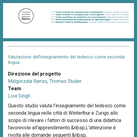
S
a
l
t
a
a
B
l
r
c
i
Valutazione dell’insegnamento del tedesco come seconda
c
o
lingua
i
n
o
Direzione del progetto
t
l
Malgorzata Barras
,
Thomas Studer
e
e
d
Team
n
i
Lisa Singh
u
p
a
Questo studio valuta l’insegnamento del tedesco come
t
n
seconda lingua nelle città di Winterthur e Zurigo allo
o
e
scopo di rilevare i fattori di successo di una didattica
p
favorevole all’apprendimento.&nbsp;L’attenzione è
r
rivolta alle domande seguenti.&nbsp;
i