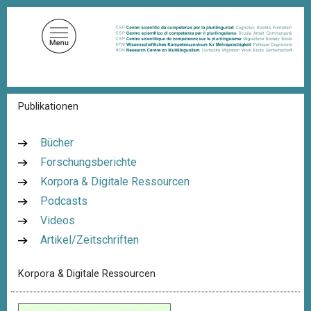
D
i
r
e
k
t
P
Publikationen
z
f
u
a
d
m
Bücher
n
I
Forschungsberichte
a
n
v
Korpora & Digitale Ressourcen
i
h
g
Podcasts
a
a
Videos
l
t
i
Artikel/Zeitschriften
t
o
n
Korpora & Digitale Ressourcen