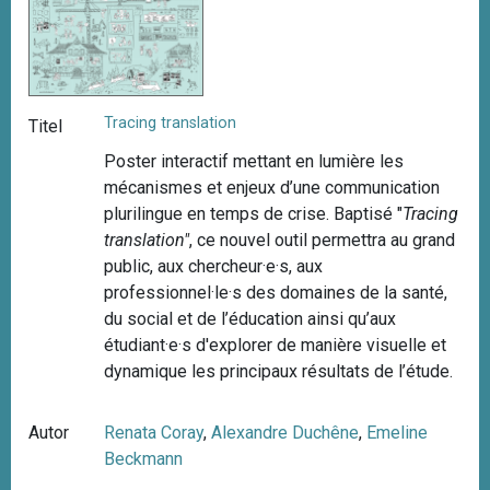
Tracing translation
Titel
Poster interactif mettant en lumière les
mécanismes et enjeux d’une communication
plurilingue en temps de crise. Baptisé "
Tracing
translation"
, ce nouvel outil permettra au grand
public, aux chercheur·e·s, aux
professionnel·le·s des domaines de la santé,
du social et de l’éducation ainsi qu’aux
étudiant·e·s d'explorer de manière visuelle et
dynamique les principaux résultats de l’étude.
Autor
Renata Coray
,
Alexandre Duchêne
,
Emeline
Beckmann