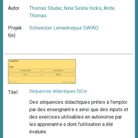
Autor
Thomas Studer
,
Nina Selina Hicks
,
Anita
Thomas
Projek
Schweizer Lernerkorpus SWIKO
t(e)
Séquences didactiques DiCoi
Titel
Des séquences didactiques prêtes à l’emploi
par des enseignant·e·s ainsi que des inputs et
des exercices utilisables en autonomie par
les apprenant·e·s dont l’utilisation a été
évaluée.