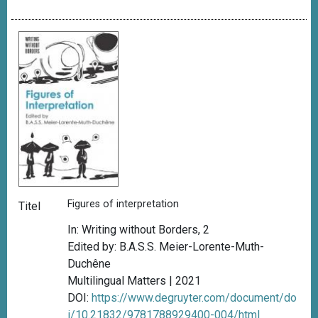
Figures of interpretation
Titel
In: Writing without Borders, 2
Edited by: B.A.S.S. Meier-Lorente-Muth-
Duchêne
Multilingual Matters | 2021
DOI:
https://www.degruyter.com/document/do
i/10.21832/9781788929400-004/html