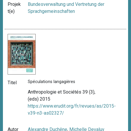
Projek
Bundesverwaltung und Vertretung der
t(e)
Sprachgemeinschaften
Spéculations langagières
Titel
Anthropologie et Sociétés 39 (3),
(eds) 2015
https://www.erudit.org/fr/revues/as/2015-
v39-n3-as02327/
Autor
Alexandre Duchêne
,
Michelle Devaluy