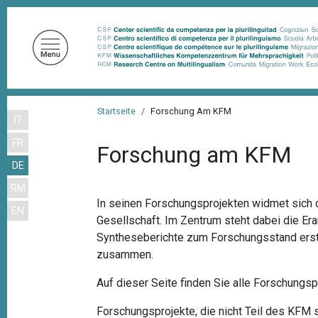
D
i
r
e
k
t
P
z
Startseite
Forschung Am KFM
IT
f
u
FR
m
a
Forschung am KFM
I
DE
d
n
RM
n
h
In seinen Forschungsprojekten widmet sich 
EN
a
a
Gesellschaft. Im Zentrum steht dabei die E
l
v
Syntheseberichte zum Forschungsstand erste
t
zusammen.
i
g
Auf dieser Seite finden Sie alle Forschungs
a
Forschungsprojekte, die nicht Teil des KFM s