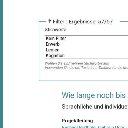
t
i
o
Filter : Ergebnisse: 57/57
n
Stichworte
Wählen Sie ein/mehrere Stichwort/e aus
Verwenden Sie die ctrl-Taste Ihrer Tastatur für die M
Wie lange noch bis
Sprachliche und individu
Projektleitung
Raphael Berthele
,
Isabelle Udry