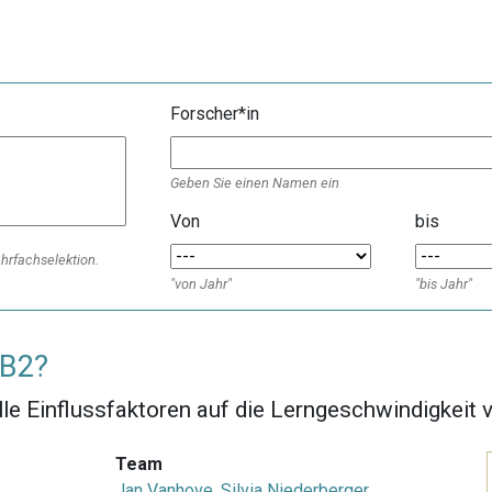
Forscher*in
Geben Sie einen Namen ein
Von
bis
ehrfachselektion.
"von Jahr"
"bis Jahr"
 B2?
elle Einflussfaktoren auf die Lerngeschwindigkei
Team
Jan Vanhove
,
Silvia Niederberger
,