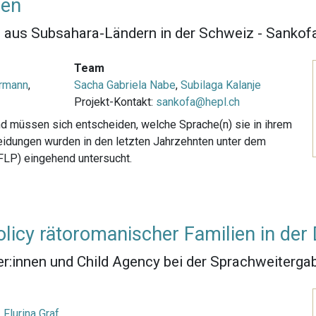
pen
n aus Subsahara-Ländern in der Schweiz - Sankofa
Team
rmann
,
Sacha Gabriela Nabe
,
Subilaga Kalanje
Projekt-Kontakt:
sankofa@hepl.ch
nd müssen sich entscheiden, welche Sprache(n) sie in ihrem
eidungen wurden in den letzten Jahrzehnten unter dem
FLP) eingehend untersucht.
licy rätoromanischer Familien in de
r:innen und Child Agency bei der Sprachweiterga
,
Flurina Graf