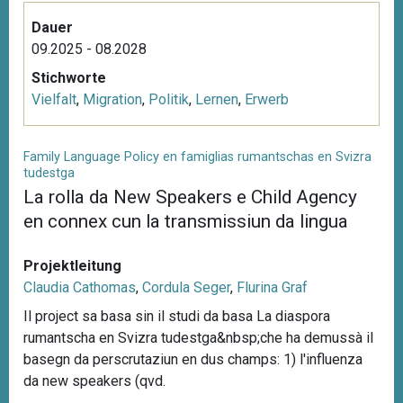
Dauer
09.2025 - 08.2028
Stichworte
Vielfalt
,
Migration
,
Politik
,
Lernen
,
Erwerb
Family Language Policy en famiglias rumantschas en Svizra
tudestga
La rolla da New Speakers e Child Agency
en connex cun la transmissiun da lingua
Projektleitung
Claudia Cathomas
,
Cordula Seger
,
Flurina Graf
Il project sa basa sin il studi da basa La diaspora
rumantscha en Svizra tudestga&nbsp;che ha demussà il
basegn da perscrutaziun en dus champs: 1) l'influenza
da new speakers (qvd.