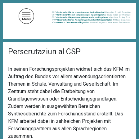
D
i
r
e
k
t
P
z
Perscrutaziun al CSP
f
u
a
d
m
n
In seinen Forschungsprojekten widmet sich das KFM im
I
a
Auftrag des Bundes vor allem anwendungsorientierten
n
v
i
Themen in Schule, Verwaltung und Gesellschaft. Im
h
g
Zentrum steht dabei die Erarbeitung von
a
a
Grundlagenwissen oder Entscheidungsgrundlagen.
l
t
i
Zudem werden in ausgewählten Bereichen
t
o
Syntheseberichte zum Forschungsstand erstellt. Das
n
KFM arbeitet dabei in zahlreichen Projekten mit
Forschungspartnern
aus allen Sprachregionen
zusammen.