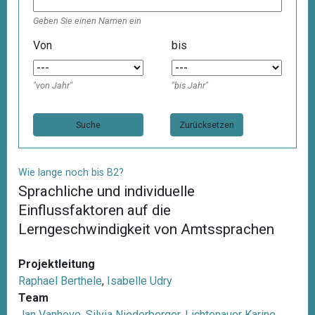
Geben Sie einen Namen ein
Von
bis
"von Jahr"
"bis Jahr"
Zurücksetzen
Wie lange noch bis B2?
Sprachliche und individuelle
Einflussfaktoren auf die
Lerngeschwindigkeit von Amtssprachen
Projektleitung
Raphael Berthele
,
Isabelle Udry
Team
Jan Vanhove
,
Silvia Niederberger
,
Lichtenauer Karine
,