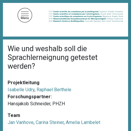
D
i
r
e
k
t
P
z
Wie und weshalb soll die
f
u
a
Sprachlerneignung getestet
d
m
n
werden?
I
a
n
v
i
h
Projektleitung
g
a
a
Isabelle Udry
,
Raphael Berthele
l
t
Forschungspartner:
i
t
Hansjakob Schneider, PHZH
o
n
Team
Jan Vanhove
,
Carina Steiner
,
Amelia Lambelet