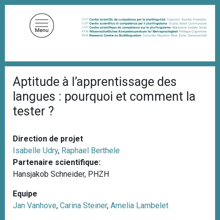
A
l
l
e
r
a
F
u
Aptitude à l’apprentissage des
i
c
l
langues : pourquoi et comment la
d
o
'
tester ?
n
A
t
r
i
e
Direction de projet
a
n
n
Isabelle Udry
,
Raphael Berthele
u
e
Partenaire scientifique:
p
Hansjakob Schneider, PHZH
r
Equipe
i
Jan Vanhove
,
Carina Steiner
,
Amelia Lambelet
n
c