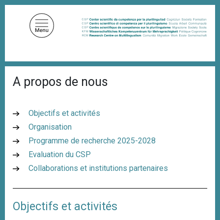
A
l
l
e
r
a
F
u
A propos de nous
i
c
l
d
o
'
n
Objectifs et activités
A
t
r
Organisation
i
e
Programme de recherche 2025-2028
a
n
n
Evaluation du CSP
u
e
Collaborations et institutions partenaires
p
r
i
Objectifs et activités
n
c