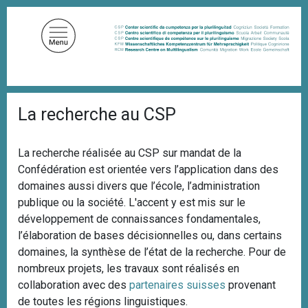
A
l
l
e
r
a
F
u
La recherche au CSP
i
c
l
d
o
'
La recherche réalisée au CSP sur mandat de la
n
A
Confédération est orientée vers l’application dans des
t
r
i
domaines aussi divers que l’école, l’administration
e
a
publique ou la société. L'accent y est mis sur le
n
n
développement de connaissances fondamentales,
u
e
l’élaboration de bases décisionnelles ou, dans certains
p
domaines, la synthèse de l’état de la recherche. Pour de
r
nombreux projets, les travaux sont réalisés en
i
collaboration avec des
partenaires suisses
provenant
n
de toutes les régions linguistiques.
c