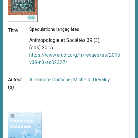
Spéculations langagières
Titre
Anthropologie et Sociétés 39 (3),
(eds) 2015
https://www.erudit.org/fr/revues/as/2015-
v39-n3-as02327/
Auteur
Alexandre Duchêne
,
Michelle Devaluy
(s)