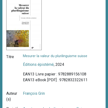
i
p
a
l
Mesurer la valeur du plurilinguisme suisse
Titre
Éditions épistémé
, 2024
EAN13 Livre papier : 9782889156108
EAN13 eBook [PDF] : 9782832322611
Auteur
François Grin
(s)