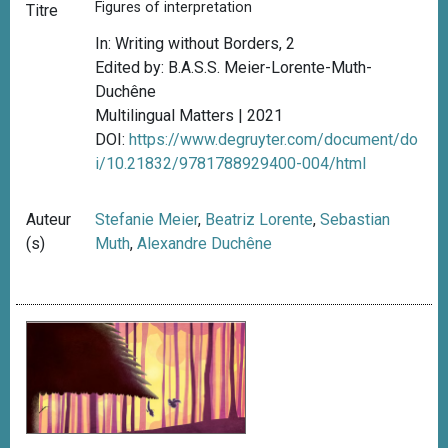
Figures of interpretation
Titre
In: Writing without Borders, 2
Edited by: B.A.S.S. Meier-Lorente-Muth-
Duchêne
Multilingual Matters | 2021
DOI:
https://www.degruyter.com/document/do
i/10.21832/9781788929400-004/html
Auteur
Stefanie Meier
,
Beatriz Lorente
,
Sebastian
(s)
Muth
,
Alexandre Duchêne