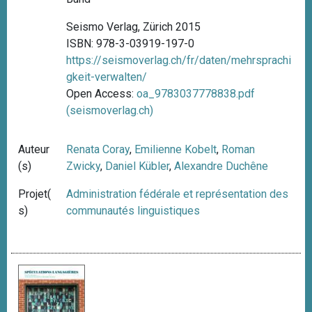
Seismo Verlag, Zürich 2015
ISBN: 978-3-03919-197-0
https://seismoverlag.ch/fr/daten/mehrsprachi
gkeit-verwalten/
Open Access:
oa_9783037778838.pdf
(seismoverlag.ch)
Auteur
Renata Coray
,
Emilienne Kobelt
,
Roman
(s)
Zwicky
,
Daniel Kübler
,
Alexandre Duchêne
Projet(
Administration fédérale et représentation des
s)
communautés linguistiques