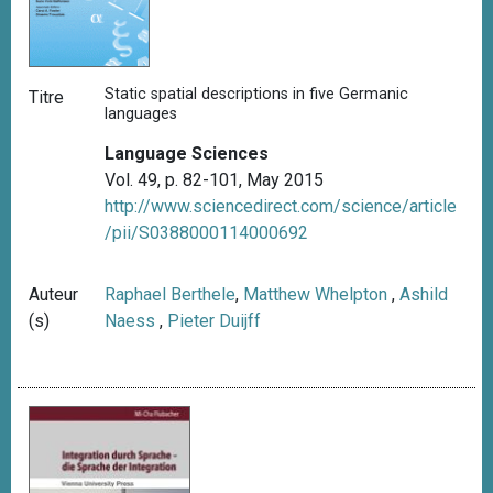
Static spatial descriptions in five Germanic
Titre
languages
Language Sciences
Vol. 49, p. 82-101, May 2015
http://www.sciencedirect.com/science/article
/pii/S0388000114000692
Auteur
Raphael Berthele
,
Matthew Whelpton
,
Ashild
(s)
Naess
,
Pieter Duijff