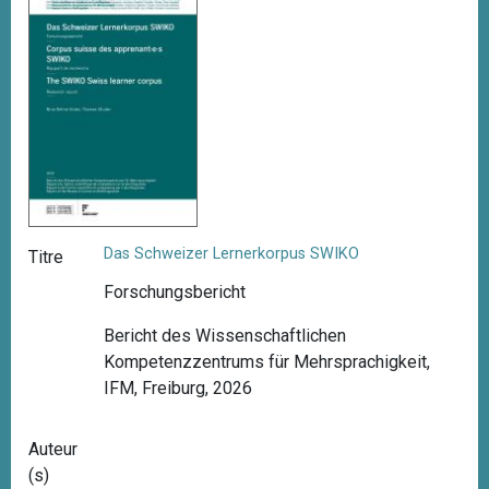
i
p
a
l
Das Schweizer Lernerkorpus SWIKO
Titre
Forschungsbericht
Bericht des Wissenschaftlichen
Kompetenzzentrums für Mehrsprachigkeit,
IFM, Freiburg, 2026
Auteur
(s)