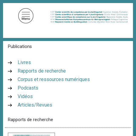
A
l
l
e
r
a
F
Publications
u
i
c
l
d
o
Livres
'
n
Rapports de recherche
A
t
r
Corpus et ressources numériques
i
e
a
Podcasts
n
n
Vidéos
u
e
Articles/Revues
p
r
Rapports de recherche
i
n
c