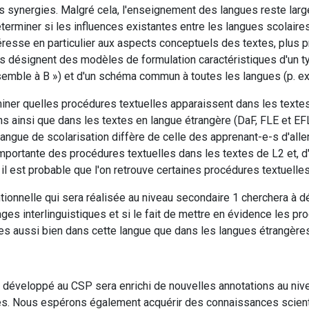
les synergies. Malgré cela, l'enseignement des langues reste larg
éterminer si les influences existantes entre les langues scolaire
ntéresse en particulier aux aspects conceptuels des textes, plus
les désignent des modèles de formulation caractéristiques d'un 
ssemble à B ») et d'un schéma commun à toutes les langues (p. e
iner quelles procédures textuelles apparaissent dans les texte
s ainsi que dans les textes en langue étrangère (DaF, FLE et EFL)
langue de scolarisation diffère de celle des apprenant-e-s d'all
 importante des procédures textuelles dans les textes de L2 et, d
l est probable que l'on retrouve certaines procédures textuelle
onnelle qui sera réalisée au niveau secondaire 1 cherchera à déte
ges interlinguistiques et si le fait de mettre en évidence les pr
extes aussi bien dans cette langue que dans les langues étrangèr
O développé au CSP sera enrichi de nouvelles annotations au niv
es. Nous espérons également acquérir des connaissances scienti