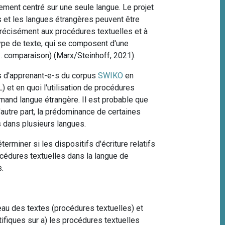
ement centré sur une seule langue. Le projet
s et les langues étrangères peuvent être
 précisément aux procédures textuelles et à
type de texte, qui se composent d'une
x. comparaison) (Marx/Steinhoff, 2021).
s d'apprenant-e-s du corpus
SWIKO
en
 et en quoi l'utilisation de procédures
emand langue étrangère. Il est probable que
'autre part, la prédominance de certaines
s dans plusieurs langues.
rminer si les dispositifs d'écriture relatifs
océdures textuelles dans la langue de
es.
eau des textes (procédures textuelles) et
fiques sur a) les procédures textuelles