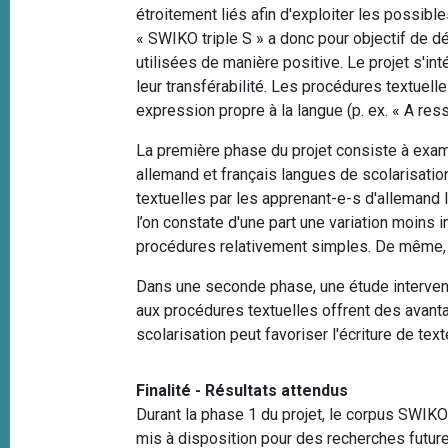
e
étroitement liés afin d'exploiter les possib
i
« SWIKO triple S » a donc pour objectif de d
p
utilisées de manière positive. Le projet s'i
a
leur transférabilité. Les procédures textuel
l
expression propre à la langue (p. ex. « A re
La première phase du projet consiste à exam
allemand et français langues de scolarisation
textuelles par les apprenant-e-s d'allemand 
l’on constate d'une part une variation moins
procédures relativement simples. De même, i
Dans une seconde phase, une étude interventi
aux procédures textuelles offrent des avanta
scolarisation peut favoriser l'écriture de t
Finalité - Résultats attendus
Durant la phase 1 du projet, le corpus SWIK
mis à disposition pour des recherches futur