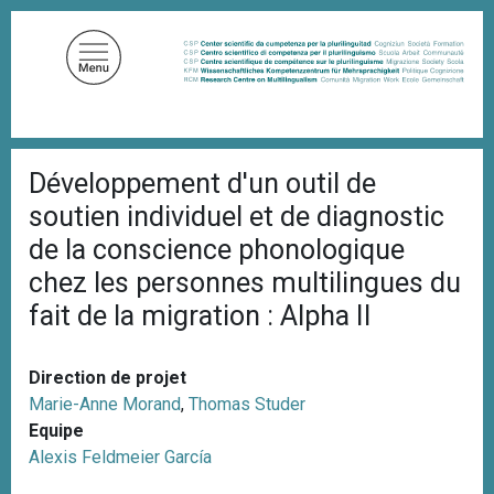
A
l
l
e
r
a
F
u
Développement d'un outil de
i
c
l
soutien individuel et de diagnostic
d
o
'
de la conscience phonologique
n
A
chez les personnes multilingues du
t
r
i
e
fait de la migration : Alpha II
a
n
n
u
e
Direction de projet
p
Marie-Anne Morand
,
Thomas Studer
r
Equipe
i
Alexis Feldmeier García
n
c