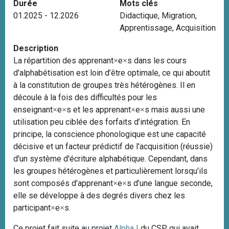
Durée
Mots clés
i
01.2025 - 12.2026
Didactique
,
Migration
,
p
Apprentissage
,
Acquisition
a
l
Description
La répartition des apprenant
e
s dans les cours
×
×
d'alphabétisation est loin d’être optimale, ce qui aboutit
à la constitution de groupes très hétérogènes. Il en
découle à la fois des difficultés pour les
enseignant
e
s et les apprenant
e
s mais aussi une
×
×
×
×
utilisation peu ciblée des forfaits d’intégration. En
principe, la conscience phonologique est une capacité
décisive et un facteur prédictif de l'acquisition (réussie)
d'un système d'écriture alphabétique. Cependant, dans
les groupes hétérogènes et particulièrement lorsqu’ils
sont composés d’apprenant
e
s d’une langue seconde,
×
×
elle se développe à des degrés divers chez les
participant
e
s.
×
×
Ce projet fait suite au projet
Alpha I
du CSP, qui avait