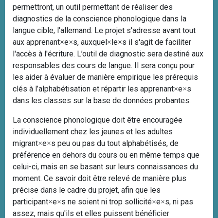
permettront, un outil permettant de réaliser des
diagnostics de la conscience phonologique dans la
langue cible, l'allemand. Le projet s'adresse avant tout
aux apprenant
e
s, auxquel
le
s il s'agit de faciliter
×
×
×
×
l'accès à l'écriture. L’outil de diagnostic sera destiné aux
responsables des cours de langue. Il sera conçu pour
les aider à évaluer de manière empirique les prérequis
clés à l’alphabétisation et répartir les apprenant
e
s
×
×
dans les classes sur la base de données probantes.
La conscience phonologique doit être encouragée
individuellement chez les jeunes et les adultes
migrant
e
s peu ou pas du tout alphabétisés, de
×
×
préférence en dehors du cours ou en même temps que
celui-ci, mais en se basant sur leurs connaissances du
moment. Ce savoir doit être relevé de manière plus
précise dans le cadre du projet, afin que les
participant
e
s ne soient ni trop sollicité
e
s, ni pas
×
×
×
×
assez, mais qu'ils et elles puissent bénéficier