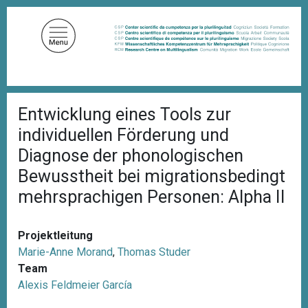
D
i
r
e
k
t
P
z
Entwicklung eines Tools zur
f
u
a
individuellen Förderung und
d
m
n
Diagnose der phonologischen
I
a
Bewusstheit bei migrationsbedingt
n
v
i
h
mehrsprachigen Personen: Alpha II
g
a
a
l
t
i
Projektleitung
t
o
Marie-Anne Morand
,
Thomas Studer
n
Team
Alexis Feldmeier García