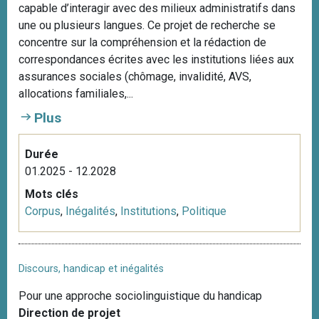
capable d’interagir avec des milieux administratifs dans
i
une ou plusieurs langues. Ce projet de recherche se
p
concentre sur la compréhension et la rédaction de
a
correspondances écrites avec les institutions liées aux
l
assurances sociales (chômage, invalidité, AVS,
allocations familiales,...
Plus
Durée
01.2025 - 12.2028
Mots clés
Corpus
,
Inégalités
,
Institutions
,
Politique
Discours, handicap et inégalités
Pour une approche sociolinguistique du handicap
Direction de projet