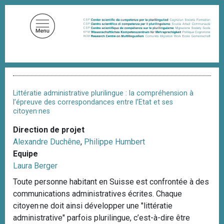
A
l
l
e
r
a
F
u
i
c
l
Littératie administrative plurilingue : la compréhension à
d
o
l’épreuve des correspondances entre l’Etat et ses
'
citoyen·nes
n
A
t
r
Direction de projet
i
e
Alexandre Duchêne
,
Philippe Humbert
a
n
n
Equipe
u
e
Laura Berger
p
Toute personne habitant en Suisse est confrontée à des
r
communications administratives écrites. Chaque
i
citoyen·ne doit ainsi développer une "littératie
n
administrative" parfois plurilingue, c’est-à-dire être
c