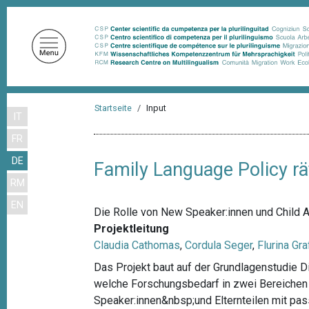
D
i
r
e
k
t
P
z
Startseite
Input
IT
f
u
FR
m
a
I
DE
d
Family Language Policy r
n
RM
n
h
EN
a
a
Die Rolle von New Speaker:innen und Child 
l
v
Projektleitung
t
Claudia Cathomas
,
Cordula Seger
,
Flurina Gra
i
Das Projekt baut auf der Grundlagenstudie D
g
welche Forschungsbedarf in zwei Bereichen 
a
Speaker:innen&nbsp;und Elternteilen mit pas