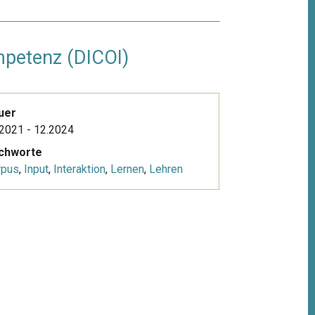
mpetenz (DICOI)
uer
2021 - 12.2024
ichworte
rpus
,
Input
,
Interaktion
,
Lernen
,
Lehren