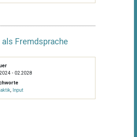
ch als Fremdsprache
uer
2024 - 02.2028
ichworte
aktik
,
Input