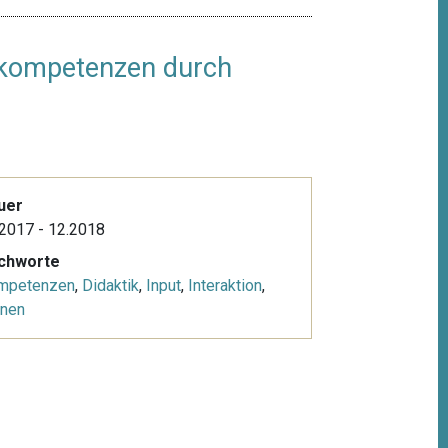
hkompetenzen durch
uer
2017 - 12.2018
ichworte
mpetenzen
,
Didaktik
,
Input
,
Interaktion
,
rnen