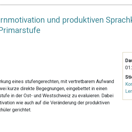
ernmotivation und produktiven Sprac
Primarstufe
Da
01.
St
Wirkung eines stufengerechten, mit vertretbarem Aufwand
Ko
ei kurze direkte Begegnungen, eingebettet in einen
Le
rstufe in der Ost- und Westschweiz zu evaluieren. Dabei
ivation wie auch auf die Veränderung der produktiven
üler gerichtet.