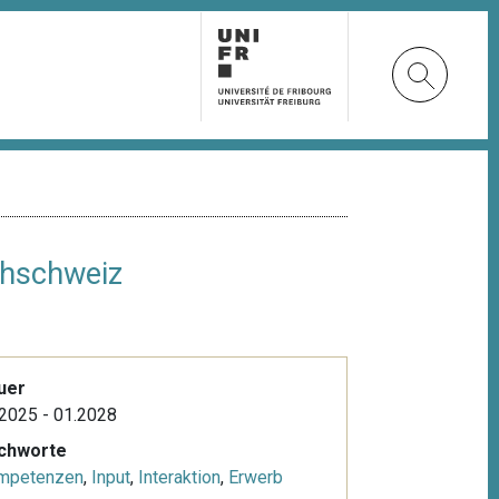
chschweiz
uer
2025 - 01.2028
ichworte
mpetenzen
,
Input
,
Interaktion
,
Erwerb