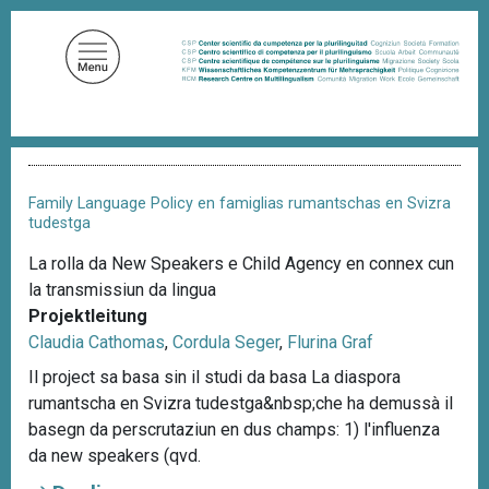
D
i
r
e
k
t
P
z
f
u
a
Family Language Policy en famiglias rumantschas en Svizra
d
m
tudestga
n
I
a
La rolla da New Speakers e Child Agency en connex cun
n
v
la transmissiun da lingua
i
h
g
Projektleitung
a
a
Claudia Cathomas
,
Cordula Seger
,
Flurina Graf
l
t
i
Il project sa basa sin il studi da basa La diaspora
t
o
rumantscha en Svizra tudestga&nbsp;che ha demussà il
n
basegn da perscrutaziun en dus champs: 1) l'influenza
da new speakers (qvd.