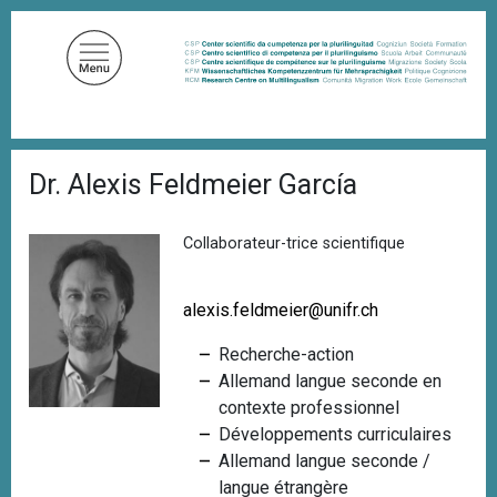
A
l
l
e
r
a
F
u
Dr. Alexis Feldmeier García
i
c
l
d
o
'
Collaborateur-trice scientifique
n
A
t
r
i
e
alexis.feldmeier@unifr.ch
a
n
n
Recherche-action
u
e
Allemand langue seconde en
p
contexte professionnel
r
Développements curriculaires
i
Allemand langue seconde /
n
langue étrangère
c